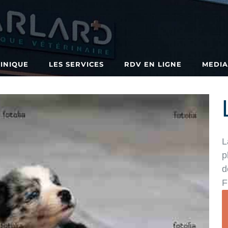
LINIQUE
LES SERVICES
RDV EN LIGNE
MEDI
L
p
d
F