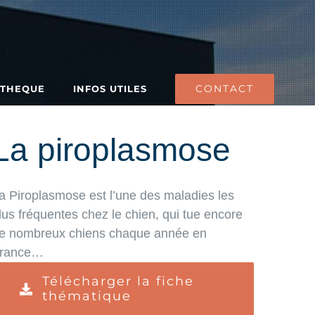
CONTACT
ATHEQUE
INFOS UTILES
La piroplasmose
a Piroplasmose est l’une des maladies les
lus fréquentes chez le chien, qui tue encore
e nombreux chiens chaque année en
rance…
Télécharger la fiche
thématique