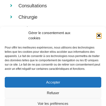
Consultations
Chirurgie
Analyses
Gérer le consentement aux
cookies
Imagerie
Pour offrir les meilleures expériences, nous utilisons des technologies
Alimentation
telles que les cookies pour stocker et/ou accéder aux informations des
appareils. Le fait de consentir à ces technologies nous permettra de traiter
des données telles que le comportement de navigation ou les ID uniques
sur ce site. Le fait de ne pas consentir ou de retirer son consentement peut
avoir un effet négatif sur certaines caractéristiques et fonctions.
Accepter
Refuser
© Copyright 2012 -
2026 |
Mentions légales
| Tous droits
réservés | Réalisé par
Vetoonline
Voir les préférences