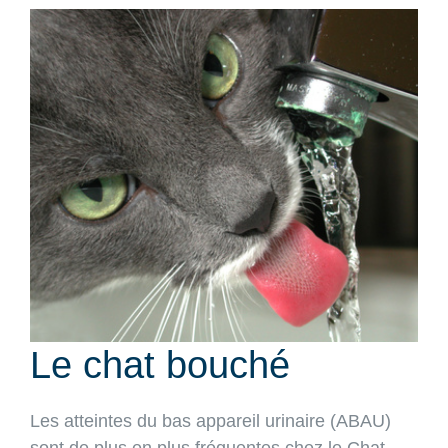
View
Larger
Image
Le chat bouché
Les atteintes du bas appareil urinaire (ABAU)
sont de plus en plus fréquentes chez le Chat.