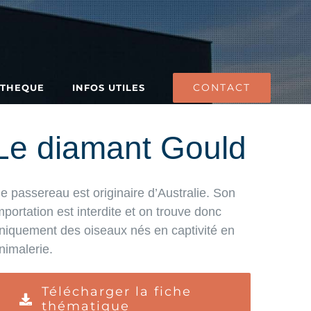
CONTACT
ATHEQUE
INFOS UTILES
Le diamant Gould
e passereau est originaire d’Australie. Son
mportation est interdite et on trouve donc
niquement des oiseaux nés en captivité en
nimalerie.
Télécharger la fiche
thématique